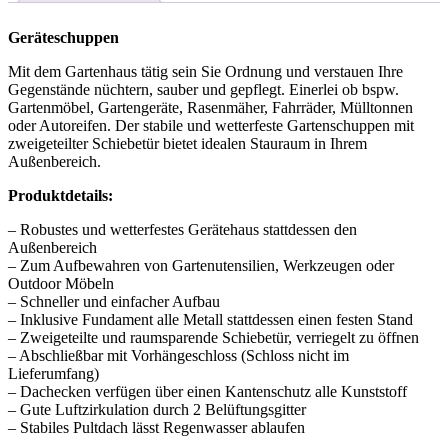
Menge
Geräteschuppen
Mit dem Gartenhaus tätig sein Sie Ordnung und verstauen Ihre
Gegenstände nüchtern, sauber und gepflegt. Einerlei ob bspw.
Gartenmöbel, Gartengeräte, Rasenmäher, Fahrräder, Mülltonnen
oder Autoreifen. Der stabile und wetterfeste Gartenschuppen mit
zweigeteilter Schiebetür bietet idealen Stauraum in Ihrem
Außenbereich.
Produktdetails:
– Robustes und wetterfestes Gerätehaus stattdessen den
Außenbereich
– Zum Aufbewahren von Gartenutensilien, Werkzeugen oder
Outdoor Möbeln
– Schneller und einfacher Aufbau
– Inklusive Fundament alle Metall stattdessen einen festen Stand
– Zweigeteilte und raumsparende Schiebetür, verriegelt zu öffnen
– Abschließbar mit Vorhängeschloss (Schloss nicht im
Lieferumfang)
– Dachecken verfügen über einen Kantenschutz alle Kunststoff
– Gute Luftzirkulation durch 2 Belüftungsgitter
– Stabiles Pultdach lässt Regenwasser ablaufen