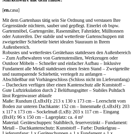
[
en.
casa]
Mit dem Gartenhaus tätig sein Sie Ordnung und verstauen Ihre
Gegenstände nüchtern, sauber und gepflegt. Einerlei ob bspw.
Gartenmöbel, Gartengeräte, Rasenmäher, Fahrräder, Mülltonnen
oder Autoreifen. Der stabile und wetterfeste Gartenschuppen mit
zweigeteilter Schiebetür bietet idealen Stauraum in Ihrem
Außenbereich.
Robustes und wetterfestes Gerätehaus stattdessen den Außenbereich
– Zum Aufbewahren von Gartenutensilien, Werkzeugen oder
Outdoor Möbeln – Schneller und einfacher Aufbau – Inklusive
Fundament alle Metall stattdessen einen festen Stand – Zweigeteilte
und raumsparende Schiebetür, verriegelt zu anfangen –
Abschließbar mit Vorhängeschloss (Schloss nicht im Lieferumfang)
– Dachecken verfügen über einen Kantenschutz alle Kunststoff –
Gute Luftzirkulation durch 2 Belüftungsgitter – Stabiles Pultdach
lässt Regenwasser ablaufe
Maße: Rundum (LxBxH): 213 x 130 x 173 cm – Leerschritt vom
Boden zur unteren Dachkante: 152 cm – Innenmaße (LxBxH): 203
x 117 x 173 cm – Sockelmaß (LxB): 203 x 117 cm – Eingang
(BxH): 96 x 150 cm – Lagerplatz: ca. 4 m³
Material: Geräteschuppen: Stahlblech, feuerverzinkt – Fundament:
Metall – Dachkantenschutz: Kunststoff – Farbe: Dunkelgrau –
Lieferumfang: 1 x Geräteschuppen + 1 x Fundament + 1 x