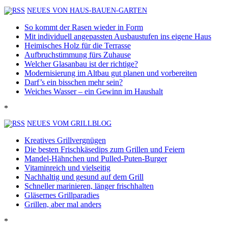
NEUES VON HAUS-BAUEN-GARTEN
So kommt der Rasen wieder in Form
Mit individuell angepassten Ausbaustufen ins eigene Haus
Heimisches Holz für die Terrasse
Aufbruchstimmung fürs Zuhause
Welcher Glasanbau ist der richtige?
Modernisierung im Altbau gut planen und vorbereiten
Darf’s ein bisschen mehr sein?
Weiches Wasser – ein Gewinn im Haushalt
*
NEUES VOM GRILLBLOG
Kreatives Grillvergnügen
Die besten Frischkäsedips zum Grillen und Feiern
Mandel-Hähnchen und Pulled-Puten-Burger
Vitaminreich und vielseitig
Nachhaltig und gesund auf dem Grill
Schneller marinieren, länger frischhalten
Gläsernes Grillparadies
Grillen, aber mal anders
*