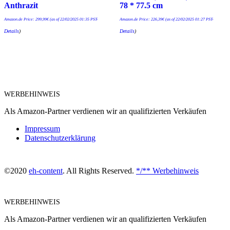
Anthrazit
78 * 77.5 cm
Amazon.de Price:
299,99
€
(as of 22/02/2025 01:35 PST-
Amazon.de Price:
226,39
€
(as of 22/02/2025 01:27 PST-
Details
)
Details
)
WERBEHINWEIS
Als Amazon-Partner verdienen wir an qualifizierten Verkäufen
Impressum
Datenschutzerklärung
©2020
eh-content
. All Rights Reserved.
*/** Werbehinweis
WERBEHINWEIS
Als Amazon-Partner verdienen wir an qualifizierten Verkäufen