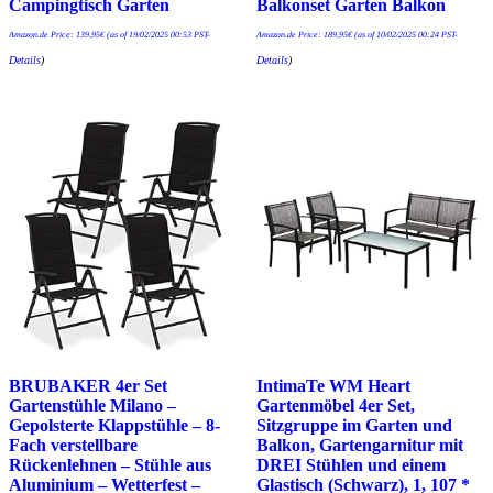
Campingtisch Garten
Balkonset Garten Balkon
Amazon.de Price:
139,95
€
(as of 19/02/2025 00:53 PST-
Amazon.de Price:
189,95
€
(as of 10/02/2025 00:24 PST-
Details
)
Details
)
BRUBAKER 4er Set
IntimaTe WM Heart
Gartenstühle Milano –
Gartenmöbel 4er Set,
Gepolsterte Klappstühle – 8-
Sitzgruppe im Garten und
Fach verstellbare
Balkon, Gartengarnitur mit
Rückenlehnen – Stühle aus
DREI Stühlen und einem
Aluminium – Wetterfest –
Glastisch (Schwarz), 1, 107 *