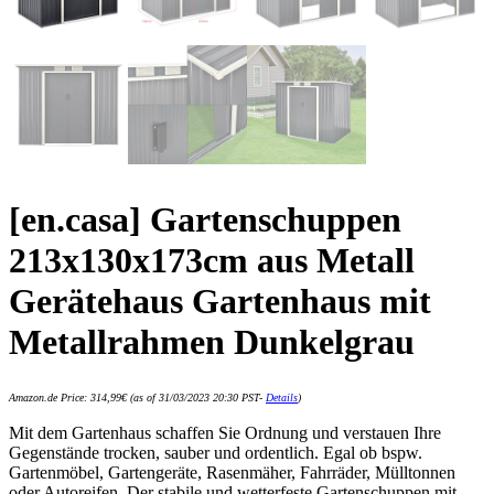
[en.casa] Gartenschuppen
213x130x173cm aus Metall
Gerätehaus Gartenhaus mit
Metallrahmen Dunkelgrau
Amazon.de Price:
314,99
€
(as of 31/03/2023 20:30 PST-
Details
)
Mit dem Gartenhaus schaffen Sie Ordnung und verstauen Ihre
Gegenstände trocken, sauber und ordentlich. Egal ob bspw.
Gartenmöbel, Gartengeräte, Rasenmäher, Fahrräder, Mülltonnen
oder Autoreifen. Der stabile und wetterfeste Gartenschuppen mit