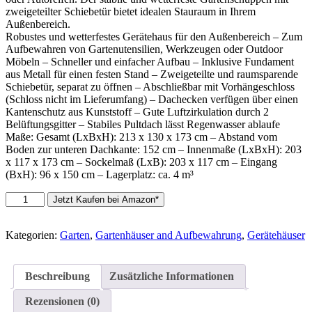
zweigeteilter Schiebetür bietet idealen Stauraum in Ihrem
Außenbereich.
Robustes und wetterfestes Gerätehaus für den Außenbereich – Zum
Aufbewahren von Gartenutensilien, Werkzeugen oder Outdoor
Möbeln – Schneller und einfacher Aufbau – Inklusive Fundament
aus Metall für einen festen Stand – Zweigeteilte und raumsparende
Schiebetür, separat zu öffnen – Abschließbar mit Vorhängeschloss
(Schloss nicht im Lieferumfang) – Dachecken verfügen über einen
Kantenschutz aus Kunststoff – Gute Luftzirkulation durch 2
Belüftungsgitter – Stabiles Pultdach lässt Regenwasser ablaufe
Maße: Gesamt (LxBxH): 213 x 130 x 173 cm – Abstand vom
Boden zur unteren Dachkante: 152 cm – Innenmaße (LxBxH): 203
x 117 x 173 cm – Sockelmaß (LxB): 203 x 117 cm – Eingang
(BxH): 96 x 150 cm – Lagerplatz: ca. 4 m³
[en.casa]
Jetzt Kaufen bei Amazon*
Gartenschuppen
213x130x173cm
aus
Kategorien:
Garten
,
Gartenhäuser and Aufbewahrung
,
Gerätehäuser
Metall
Gerätehaus
Gartenhaus
Beschreibung
Zusätzliche Informationen
mit
Metallrahmen
Rezensionen (0)
Dunkelgrau