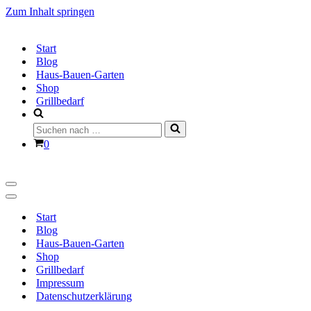
Zum Inhalt springen
Start
Blog
Haus-Bauen-Garten
Shop
Grillbedarf
Suchen
nach …
Warenkorb
0
Navigationsmenü
Navigationsmenü
Start
Blog
Haus-Bauen-Garten
Shop
Grillbedarf
Impressum
Datenschutzerklärung