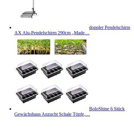
doppler Pendelschirm
AX Alu-Pendelschirm 290cm „Made…
BoloShine 6 Stück
Gewächshaus Anzucht Schale Töpfe,…