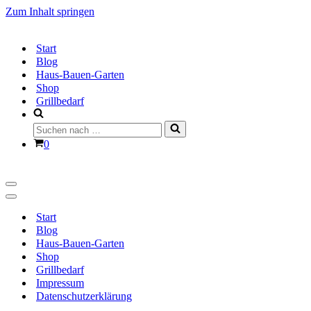
Zum Inhalt springen
Start
Blog
Haus-Bauen-Garten
Shop
Grillbedarf
Suchen
nach …
Warenkorb
0
Navigationsmenü
Navigationsmenü
Start
Blog
Haus-Bauen-Garten
Shop
Grillbedarf
Impressum
Datenschutzerklärung