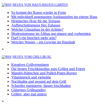
NEUES VON HAUS-BAUEN-GARTEN
So kommt der Rasen wieder in Form
Mit individuell angepassten Ausbaustufen ins eigene Haus
Heimisches Holz für die Terrasse
Aufbruchstimmung fürs Zuhause
Welcher Glasanbau ist der richtige?
Modernisierung im Altbau gut planen und vorbereiten
Darf’s ein bisschen mehr sein?
Weiches Wasser – ein Gewinn im Haushalt
*
NEUES VOM GRILLBLOG
Kreatives Grillvergnügen
Die besten Frischkäsedips zum Grillen und Feiern
Mandel-Hähnchen und Pulled-Puten-Burger
Vitaminreich und vielseitig
Nachhaltig und gesund auf dem Grill
Schneller marinieren, länger frischhalten
Gläsernes Grillparadies
Grillen, aber mal anders
*