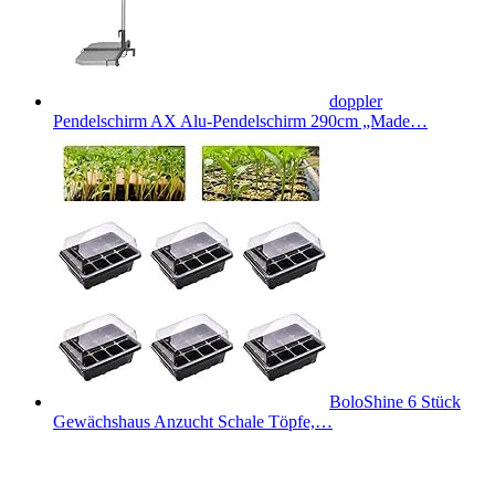
doppler
Pendelschirm AX Alu-Pendelschirm 290cm „Made…
BoloShine 6 Stück
Gewächshaus Anzucht Schale Töpfe,…