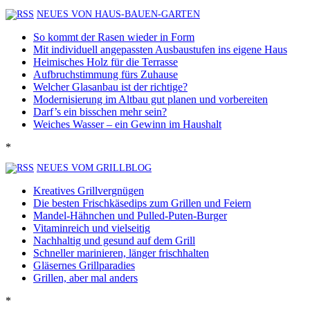
NEUES VON HAUS-BAUEN-GARTEN
So kommt der Rasen wieder in Form
Mit individuell angepassten Ausbaustufen ins eigene Haus
Heimisches Holz für die Terrasse
Aufbruchstimmung fürs Zuhause
Welcher Glasanbau ist der richtige?
Modernisierung im Altbau gut planen und vorbereiten
Darf’s ein bisschen mehr sein?
Weiches Wasser – ein Gewinn im Haushalt
*
NEUES VOM GRILLBLOG
Kreatives Grillvergnügen
Die besten Frischkäsedips zum Grillen und Feiern
Mandel-Hähnchen und Pulled-Puten-Burger
Vitaminreich und vielseitig
Nachhaltig und gesund auf dem Grill
Schneller marinieren, länger frischhalten
Gläsernes Grillparadies
Grillen, aber mal anders
*