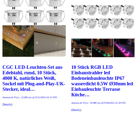
CGC LED-Leuchten-Set aus
10 Stück RGB LED
Edelstahl, rund, 10 Stück,
Einbaustrahler led
4000 K, natürliches Weiß,
Bodeneinbauleuchte IP67
Sockel mit Plug-and-Play-UK-
wasserdicht 0.5W Ø30mm led
Stecker, ideal…
Einbauleuchte Terrasse
Küche…
Amazon.de Price:
32,80
€
(as of 25/12/2024 10:21 PST-
Amazon.de Price:
59,98
€
(as of 07/04/2023 22:39 PST-
Details
)
Details
)