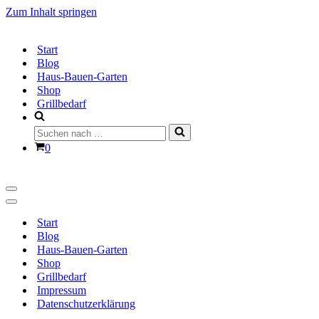
Zum Inhalt springen
Start
Blog
Haus-Bauen-Garten
Shop
Grillbedarf
Suchen
nach …
Warenkorb
0
Navigationsmenü
Navigationsmenü
Start
Blog
Haus-Bauen-Garten
Shop
Grillbedarf
Impressum
Datenschutzerklärung