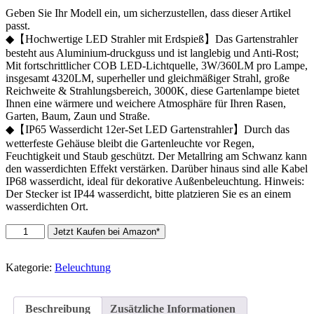
Geben Sie Ihr Modell ein, um sicherzustellen, dass dieser Artikel
passt.
◆【Hochwertige LED Strahler mit Erdspieß】Das Gartenstrahler
besteht aus Aluminium-druckguss und ist langlebig und Anti-Rost;
Mit fortschrittlicher COB LED-Lichtquelle, 3W/360LM pro Lampe,
insgesamt 4320LM, superheller und gleichmäßiger Strahl, große
Reichweite & Strahlungsbereich, 3000K, diese Gartenlampe bietet
Ihnen eine wärmere und weichere Atmosphäre für Ihren Rasen,
Garten, Baum, Zaun und Straße.
◆【IP65 Wasserdicht 12er-Set LED Gartenstrahler】Durch das
wetterfeste Gehäuse bleibt die Gartenleuchte vor Regen,
Feuchtigkeit und Staub geschützt. Der Metallring am Schwanz kann
den wasserdichten Effekt verstärken. Darüber hinaus sind alle Kabel
IP68 wasserdicht, ideal für dekorative Außenbeleuchtung. Hinweis:
Der Stecker ist IP44 wasserdicht, bitte platzieren Sie es an einem
wasserdichten Ort.
AIMHEIM
Jetzt Kaufen bei Amazon*
12er-
Set
Gartenstrahler
Kategorie:
Beleuchtung
LED
Warmweiß,
3W
Beschreibung
Zusätzliche Informationen