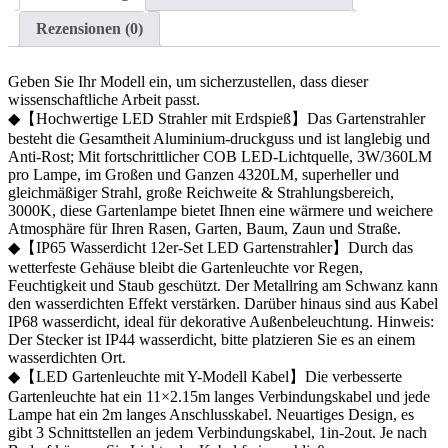
Gartenleuchte
Garten
Rezensionen (0)
Beleuchtung
mit
Stecker,
Geben Sie Ihr Modell ein, um sicherzustellen, dass dieser
Schwenkbar
wissenschaftliche Arbeit passt.
Außen-
◆【Hochwertige LED Strahler mit Erdspieß】Das Gartenstrahler
Strahler…
besteht die Gesamtheit Aluminium-druckguss und ist langlebig und
Menge
Anti-Rost; Mit fortschrittlicher COB LED-Lichtquelle, 3W/360LM
pro Lampe, im Großen und Ganzen 4320LM, superheller und
gleichmäßiger Strahl, große Reichweite & Strahlungsbereich,
3000K, diese Gartenlampe bietet Ihnen eine wärmere und weichere
Atmosphäre für Ihren Rasen, Garten, Baum, Zaun und Straße.
◆【IP65 Wasserdicht 12er-Set LED Gartenstrahler】Durch das
wetterfeste Gehäuse bleibt die Gartenleuchte vor Regen,
Feuchtigkeit und Staub geschützt. Der Metallring am Schwanz kann
den wasserdichten Effekt verstärken. Darüber hinaus sind aus Kabel
IP68 wasserdicht, ideal für dekorative Außenbeleuchtung. Hinweis:
Der Stecker ist IP44 wasserdicht, bitte platzieren Sie es an einem
wasserdichten Ort.
◆【LED Gartenleuchte mit Y-Modell Kabel】Die verbesserte
Gartenleuchte hat ein 11×2.15m langes Verbindungskabel und jede
Lampe hat ein 2m langes Anschlusskabel. Neuartiges Design, es
gibt 3 Schnittstellen an jedem Verbindungskabel, 1in-2out. Je nach