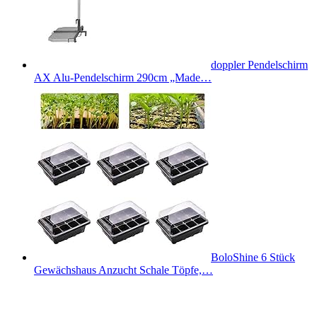
doppler Pendelschirm
AX Alu-Pendelschirm 290cm „Made…
BoloShine 6 Stück
Gewächshaus Anzucht Schale Töpfe,…