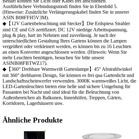
Bedarf können Sie Licht oder Kabel frei anschließen.
Ausführlichere Verbindungsmodi finden Sie in Ebenbild 5.
(Hinweise: Zusätzliche Verlängerungskabel finden Sie in unserer
ASIN B08FFH5V3M).
◆【12V Gartenbeleuchtung mit Stecker】Die Erdspiess Strahler
sind CE und GS zertifiziert. DC 12V niedrige Arbeitsspannung,
plug & play, hart im Nehmen und zuverlässig. Je nach der
unterschiedlichen Gestaltung Ihres Gartens können die Lampen
vergrößert oder verkleinert werden, es können bis zu 16 Leuchten
an einen Konverter angeschlossen werden. (Hinweis: Wenn Sie
mehr Leuchten benötigen, besuchen Sie bitte unsere
ASINB08FBTWZ17).
◆【360° Drehbare Warmweiß Gartenlampe】45° Abstrahlwinkel
mit 360° drehbarem Design, Sie können es frei qua Gartenlicht und
Landschaftsscheinwerfer verwenden. 3000K warmweißes Licht, die
LED-Gartenleuchten bieten eine helle und sichere Umgebung für
Passanten bei Nacht und sind ideal für die Beleuchtung von
Außenbereichen als Balkonen, Innenhöfen, Treppen, Gärten,
Korridoren, Lagerhäusern usw.
Ähnliche Produkte