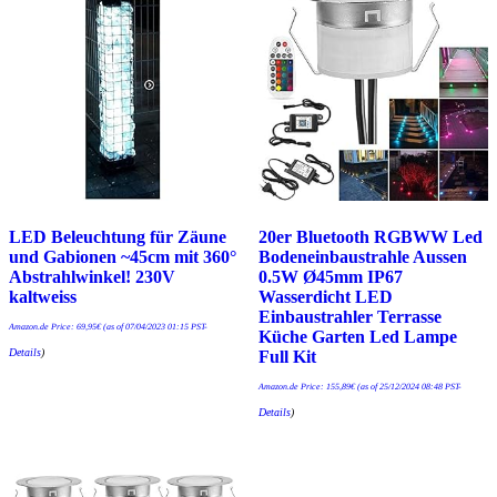
LED Beleuchtung für Zäune
20er Bluetooth RGBWW Led
und Gabionen ~45cm mit 360°
Bodeneinbaustrahle Aussen
Abstrahlwinkel! 230V
0.5W Ø45mm IP67
kaltweiss
Wasserdicht LED
Einbaustrahler Terrasse
Amazon.de Price:
69,95
€
(as of 07/04/2023 01:15 PST-
Küche Garten Led Lampe
Details
)
Full Kit
Amazon.de Price:
155,89
€
(as of 25/12/2024 08:48 PST-
Details
)