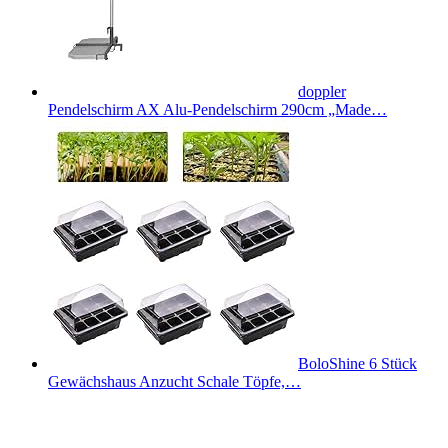
doppler
Pendelschirm AX Alu-Pendelschirm 290cm „Made…
BoloShine 6 Stück
Gewächshaus Anzucht Schale Töpfe,…