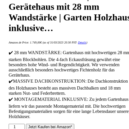
Gerätehaus mit 28 mm
Wandstärke | Garten Holzhau
inklusive…
Amazon.de Price:
1.749,00
€
(as of 31/03/2023 20:30 PST-
Details
)
✔️ 28 mm WANDSTÄRKE: Gartenhaus mit hochwertigen 28 m
starken Blockbohlen. Die 4-fach Eckausfräsung gewährt eine
besonders hohe Wind- und Regendichtigkeit. Wir verwenden
ausschließlich besonders hochwertiges Fichtenholz für das
Gerätehaus.
✔️MASSIVE DACHKONSTRUKTION: Die Dachkonstruktion
des Holzhauses besteht aus massiven Dachbalken und 18 mm
starken Nut- und Federbrettern.
✔️ MONTAGEMATERIAL INKLUSIVE: Zu jedem Gartenhaus
liefern wir das passende Montagematerial mit. Die hochwertigen
Befestigungsmaterialien sorgen für eine lange Lebensdauer unsere
Holzhäuser.
Alpholz
Jetzt Kaufen bei Amazon*