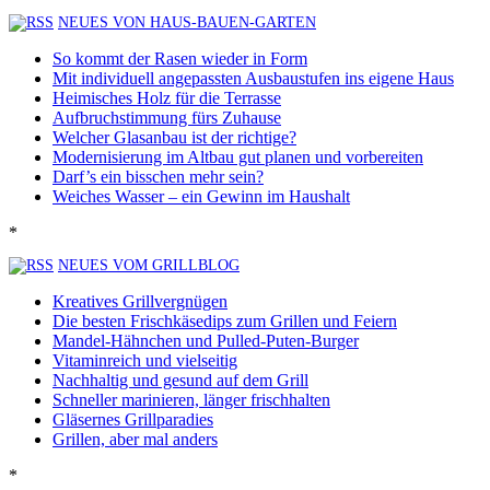
NEUES VON HAUS-BAUEN-GARTEN
So kommt der Rasen wieder in Form
Mit individuell angepassten Ausbaustufen ins eigene Haus
Heimisches Holz für die Terrasse
Aufbruchstimmung fürs Zuhause
Welcher Glasanbau ist der richtige?
Modernisierung im Altbau gut planen und vorbereiten
Darf’s ein bisschen mehr sein?
Weiches Wasser – ein Gewinn im Haushalt
*
NEUES VOM GRILLBLOG
Kreatives Grillvergnügen
Die besten Frischkäsedips zum Grillen und Feiern
Mandel-Hähnchen und Pulled-Puten-Burger
Vitaminreich und vielseitig
Nachhaltig und gesund auf dem Grill
Schneller marinieren, länger frischhalten
Gläsernes Grillparadies
Grillen, aber mal anders
*