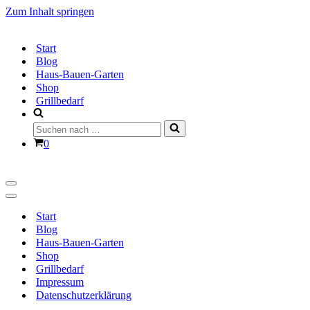
Zum Inhalt springen
Start
Blog
Haus-Bauen-Garten
Shop
Grillbedarf
Suchen
nach …
Warenkorb
0
Navigationsmenü
Navigationsmenü
Start
Blog
Haus-Bauen-Garten
Shop
Grillbedarf
Impressum
Datenschutzerklärung