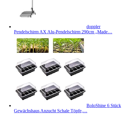
doppler
Pendelschirm AX Alu-Pendelschirm 290cm „Made…
BoloShine 6 Stück
Gewächshaus Anzucht Schale Töpfe,…