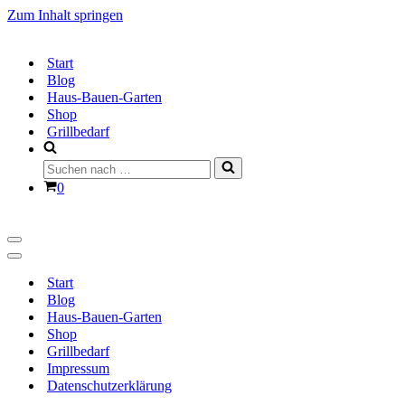
Zum Inhalt springen
Start
Blog
Haus-Bauen-Garten
Shop
Grillbedarf
Suchen
nach …
Warenkorb
0
Navigationsmenü
Navigationsmenü
Start
Blog
Haus-Bauen-Garten
Shop
Grillbedarf
Impressum
Datenschutzerklärung