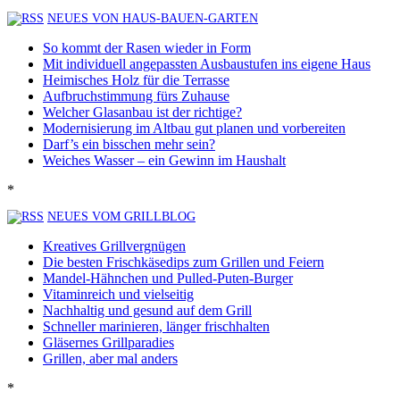
NEUES VON HAUS-BAUEN-GARTEN
So kommt der Rasen wieder in Form
Mit individuell angepassten Ausbaustufen ins eigene Haus
Heimisches Holz für die Terrasse
Aufbruchstimmung fürs Zuhause
Welcher Glasanbau ist der richtige?
Modernisierung im Altbau gut planen und vorbereiten
Darf’s ein bisschen mehr sein?
Weiches Wasser – ein Gewinn im Haushalt
*
NEUES VOM GRILLBLOG
Kreatives Grillvergnügen
Die besten Frischkäsedips zum Grillen und Feiern
Mandel-Hähnchen und Pulled-Puten-Burger
Vitaminreich und vielseitig
Nachhaltig und gesund auf dem Grill
Schneller marinieren, länger frischhalten
Gläsernes Grillparadies
Grillen, aber mal anders
*