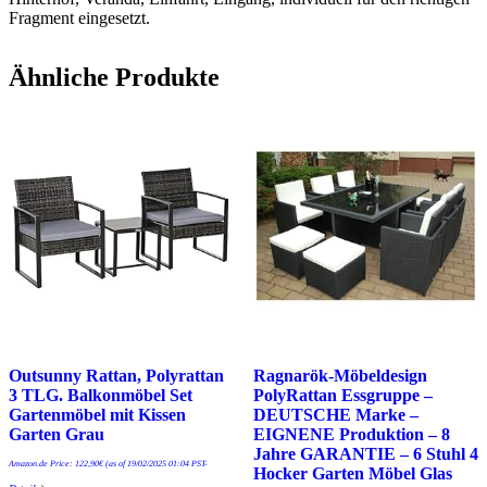
Fragment eingesetzt.
Ähnliche Produkte
Outsunny Rattan, Polyrattan
Ragnarök-Möbeldesign
3 TLG. Balkonmöbel Set
PolyRattan Essgruppe –
Gartenmöbel mit Kissen
DEUTSCHE Marke –
Garten Grau
EIGNENE Produktion – 8
Jahre GARANTIE – 6 Stuhl 4
Amazon.de Price:
122,90
€
(as of 19/02/2025 01:04 PST-
Hocker Garten Möbel Glas