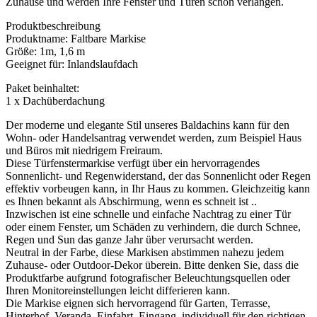
Zuhause und werden Ihre Fenster und Türen schön verlangen.
Produktbeschreibung
Produktname: Faltbare Markise
Größe: 1m, 1,6 m
Geeignet für: Inlandslaufdach
Paket beinhaltet:
1 x Dachüberdachung
Der moderne und elegante Stil unseres Baldachins kann für den
Wohn- oder Handelsantrag verwendet werden, zum Beispiel Haus
und Büros mit niedrigem Freiraum.
Diese Türfenstermarkise verfügt über ein hervorragendes
Sonnenlicht- und Regenwiderstand, der das Sonnenlicht oder Regen
effektiv vorbeugen kann, in Ihr Haus zu kommen. Gleichzeitig kann
es Ihnen bekannt als Abschirmung, wenn es schneit ist ..
Inzwischen ist eine schnelle und einfache Nachtrag zu einer Tür
oder einem Fenster, um Schäden zu verhindern, die durch Schnee,
Regen und Sun das ganze Jahr über verursacht werden.
Neutral in der Farbe, diese Markisen abstimmen nahezu jedem
Zuhause- oder Outdoor-Dekor überein. Bitte denken Sie, dass die
Produktfarbe aufgrund fotografischer Beleuchtungsquellen oder
Ihren Monitoreinstellungen leicht differieren kann.
Die Markise eignen sich hervorragend für Garten, Terrasse,
Hinterhof, Veranda, Einfahrt, Eingang, individuell für den richtigen