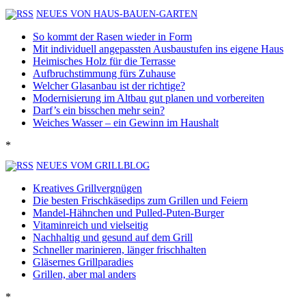
NEUES VON HAUS-BAUEN-GARTEN
So kommt der Rasen wieder in Form
Mit individuell angepassten Ausbaustufen ins eigene Haus
Heimisches Holz für die Terrasse
Aufbruchstimmung fürs Zuhause
Welcher Glasanbau ist der richtige?
Modernisierung im Altbau gut planen und vorbereiten
Darf’s ein bisschen mehr sein?
Weiches Wasser – ein Gewinn im Haushalt
*
NEUES VOM GRILLBLOG
Kreatives Grillvergnügen
Die besten Frischkäsedips zum Grillen und Feiern
Mandel-Hähnchen und Pulled-Puten-Burger
Vitaminreich und vielseitig
Nachhaltig und gesund auf dem Grill
Schneller marinieren, länger frischhalten
Gläsernes Grillparadies
Grillen, aber mal anders
*