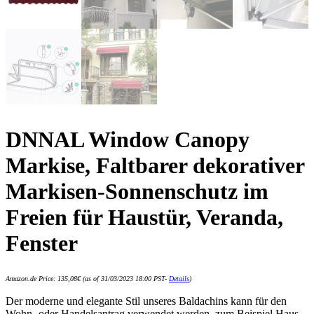
DNNAL Window Canopy
Markise, Faltbarer dekorativer
Markisen-Sonnenschutz im
Freien für Haustür, Veranda,
Fenster
Amazon.de Price:
135,08
€
(as of 31/03/2023 18:00 PST-
Details
)
Der moderne und elegante Stil unseres Baldachins kann für den
Wohn- oder Handelsantrag verwendet werden, zum Beispiel Haus