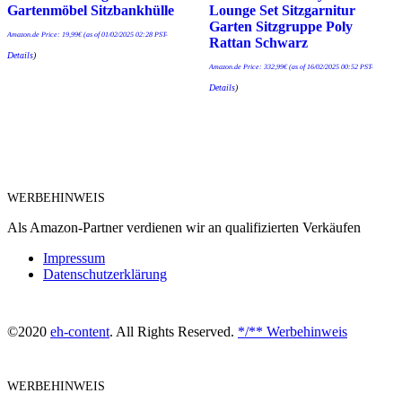
Gartenmöbel Sitzbankhülle
Lounge Set Sitzgarnitur
Garten Sitzgruppe Poly
Amazon.de Price:
19,99
€
(as of 01/02/2025 02:28 PST-
Rattan Schwarz
Details
)
Amazon.de Price:
332,99
€
(as of 16/02/2025 00:52 PST-
Details
)
WERBEHINWEIS
Als Amazon-Partner verdienen wir an qualifizierten Verkäufen
Impressum
Datenschutzerklärung
©2020
eh-content
. All Rights Reserved.
*/** Werbehinweis
WERBEHINWEIS