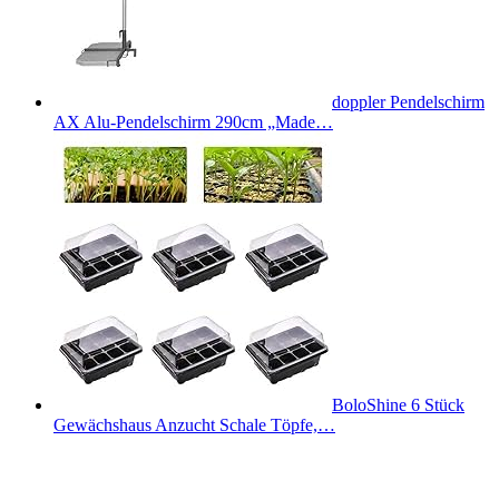
doppler Pendelschirm
AX Alu-Pendelschirm 290cm „Made…
BoloShine 6 Stück
Gewächshaus Anzucht Schale Töpfe,…