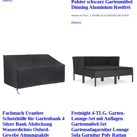
Details
)
Polster schwarz Gartenmöbel
Dinning Aluminium Rostfrei
Amazon.de Price:
1.249,00
€
(as of 19/02/2025 00:54 PST-
Details
)
Fachmach Uranbee
Festnight 4-TLG. Garten-
Schutzhülle für Gartenbank 4
Lounge-Set mit Auflagen
Sitzer Bank Abdeckung
Gartenmöbel-Set
Wasserdichtes Oxford-
Gartensofagarnitur Lounge
Gewebe Atmungsaktiv
Sofa Garnitur Poly Rattan