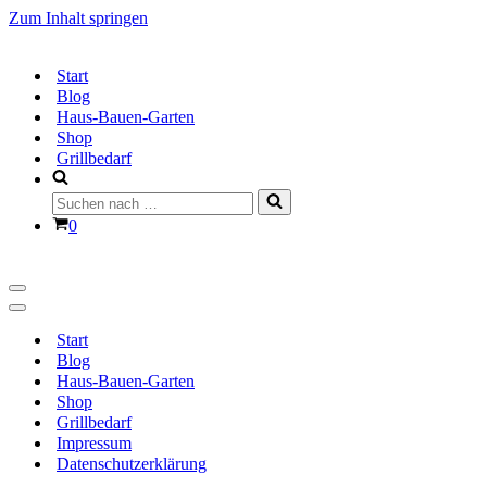
Zum Inhalt springen
Start
Blog
Haus-Bauen-Garten
Shop
Grillbedarf
Suchen
nach …
Warenkorb
0
Navigationsmenü
Navigationsmenü
Start
Blog
Haus-Bauen-Garten
Shop
Grillbedarf
Impressum
Datenschutzerklärung