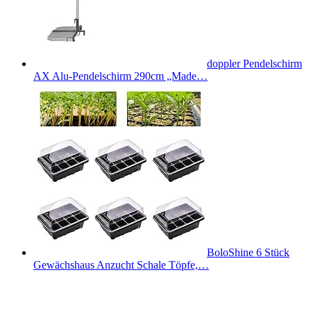
doppler Pendelschirm
AX Alu-Pendelschirm 290cm „Made…
BoloShine 6 Stück
Gewächshaus Anzucht Schale Töpfe,…