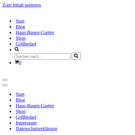
Zum Inhalt springen
Start
Blog
Haus-Bauen-Garten
Shop
Grillbedarf
Suchen
nach …
Warenkorb
0
Navigationsmenü
Navigationsmenü
Start
Blog
Haus-Bauen-Garten
Shop
Grillbedarf
Impressum
Datenschutzerklärung