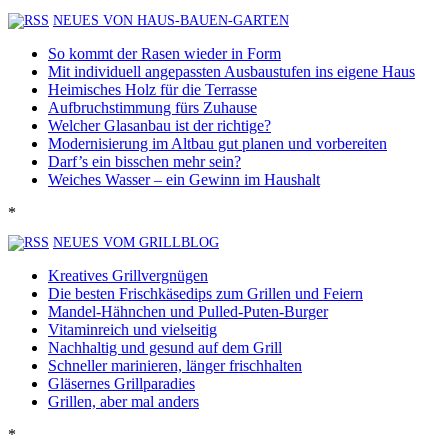
NEUES VON HAUS-BAUEN-GARTEN
So kommt der Rasen wieder in Form
Mit individuell angepassten Ausbaustufen ins eigene Haus
Heimisches Holz für die Terrasse
Aufbruchstimmung fürs Zuhause
Welcher Glasanbau ist der richtige?
Modernisierung im Altbau gut planen und vorbereiten
Darf’s ein bisschen mehr sein?
Weiches Wasser – ein Gewinn im Haushalt
*
NEUES VOM GRILLBLOG
Kreatives Grillvergnügen
Die besten Frischkäsedips zum Grillen und Feiern
Mandel-Hähnchen und Pulled-Puten-Burger
Vitaminreich und vielseitig
Nachhaltig und gesund auf dem Grill
Schneller marinieren, länger frischhalten
Gläsernes Grillparadies
Grillen, aber mal anders
*