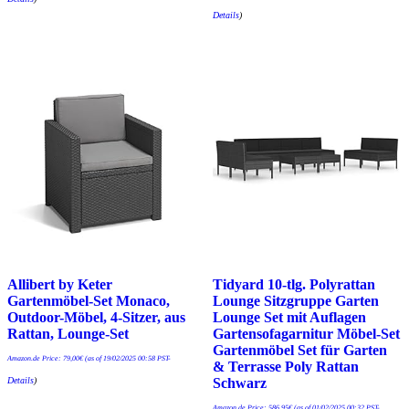
Details
)
Allibert by Keter
Tidyard 10-tlg. Polyrattan
Gartenmöbel-Set Monaco,
Lounge Sitzgruppe Garten
Outdoor-Möbel, 4-Sitzer, aus
Lounge Set mit Auflagen
Rattan, Lounge-Set
Gartensofagarnitur Möbel-Set
Gartenmöbel Set für Garten
Amazon.de Price:
79,00
€
(as of 19/02/2025 00:58 PST-
& Terrasse Poly Rattan
Details
)
Schwarz
Amazon.de Price:
586,95
€
(as of 01/02/2025 00:32 PST-