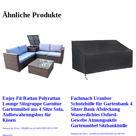
Ähnliche Produkte
Enjoy Fit Rattan Polyrattan
Fachmach Uranbee
Lounge Sitzgruppe Garnitur
Schutzhülle für Gartenbank 4
Gartenmöbel aus 4 Sitze Sofa,
Sitzer Bank Abdeckung
Aufbewahrungsbox für
Wasserdichtes Oxford-
Kissen
Gewebe Atmungsaktiv
Gartenmöbel Sitzbankhülle
Amazon.de Price:
599,80
€
(as of 16/02/2025 00:55 PST-
Amazon.de Price:
19,99
€
(as of 01/02/2025 02:28 PST-
Details
)