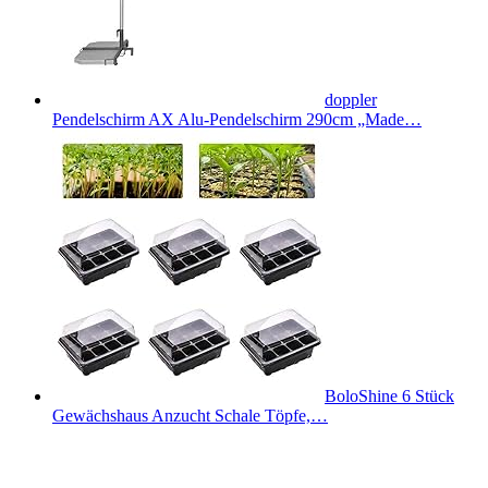
doppler
Pendelschirm AX Alu-Pendelschirm 290cm „Made…
BoloShine 6 Stück
Gewächshaus Anzucht Schale Töpfe,…