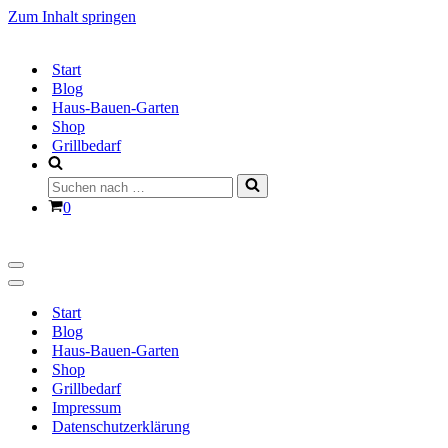
Zum Inhalt springen
Start
Blog
Haus-Bauen-Garten
Shop
Grillbedarf
Suchen
nach …
Warenkorb
0
Navigationsmenü
Navigationsmenü
Start
Blog
Haus-Bauen-Garten
Shop
Grillbedarf
Impressum
Datenschutzerklärung