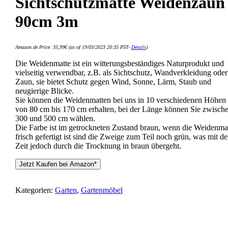
Sichtschutzmatte Weidenzaun
90cm 3m
Amazon.de Price:
35,99
€
(as of 19/03/2023 20:35 PST-
Details
)
Die Weidenmatte ist ein witterungsbeständiges Naturprodukt und
vielseitig verwendbar, z.B. als Sichtschutz, Wandverkleidung oder
Zaun, sie bietet Schutz gegen Wind, Sonne, Lärm, Staub und
neugierige Blicke.
Sie können die Weidenmatten bei uns in 10 verschiedenen Höhen
von 80 cm bis 170 cm erhalten, bei der Länge können Sie zwisch
300 und 500 cm wählen.
Die Farbe ist im getrockneten Zustand braun, wenn die Weidenma
frisch gefertigt ist sind die Zweige zum Teil noch grün, was mit de
Zeit jedoch durch die Trocknung in braun übergeht.
Jetzt Kaufen bei Amazon*
Kategorien:
Garten
,
Gartenmöbel