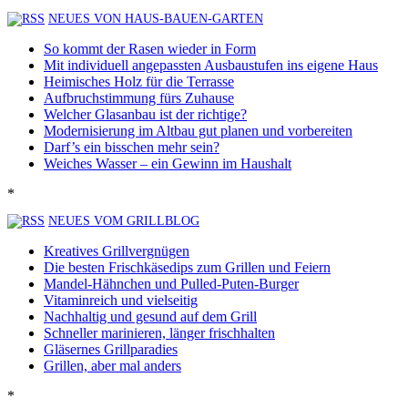
NEUES VON HAUS-BAUEN-GARTEN
So kommt der Rasen wieder in Form
Mit individuell angepassten Ausbaustufen ins eigene Haus
Heimisches Holz für die Terrasse
Aufbruchstimmung fürs Zuhause
Welcher Glasanbau ist der richtige?
Modernisierung im Altbau gut planen und vorbereiten
Darf’s ein bisschen mehr sein?
Weiches Wasser – ein Gewinn im Haushalt
*
NEUES VOM GRILLBLOG
Kreatives Grillvergnügen
Die besten Frischkäsedips zum Grillen und Feiern
Mandel-Hähnchen und Pulled-Puten-Burger
Vitaminreich und vielseitig
Nachhaltig und gesund auf dem Grill
Schneller marinieren, länger frischhalten
Gläsernes Grillparadies
Grillen, aber mal anders
*