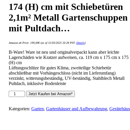
174 (H) cm mit Schiebetüren
2,1m² Metall Gartenschuppen
mit Pultdach…
Amazon.de Price:
199,00
€
(as of 31/03/2023 20:28 PST-
Details
)
B-Ware! Ware ist neu und originalverpackt kann aber leichte
Lagerschäden wie Kratzer aufweisen, ca. 119 cm x 175 cm x 175
(H) cm
Lüftungsschlitze für gutes Klima, zweiteilige Schiebetür
abschließbar mit Vorhängeschloss (nicht im Lieferumfang)
verzinkt, witterungsbeständig, UV-beständig, Stahlblech Metall
Pultdach, inklusive Bodenleiste
Ondis24
Jetzt Kaufen bei Amazon*
Gartenhaus
aus
Metall
Kategorien:
Garten
,
Gartenhäuser and Aufbewahrung
,
Gerätehäus
Fahrradbox119
x
174
x