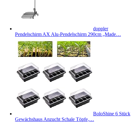
doppler
Pendelschirm AX Alu-Pendelschirm 290cm „Made…
BoloShine 6 Stück
Gewächshaus Anzucht Schale Töpfe,…