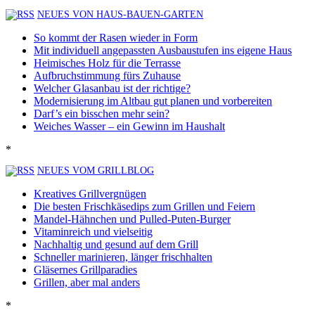
NEUES VON HAUS-BAUEN-GARTEN
So kommt der Rasen wieder in Form
Mit individuell angepassten Ausbaustufen ins eigene Haus
Heimisches Holz für die Terrasse
Aufbruchstimmung fürs Zuhause
Welcher Glasanbau ist der richtige?
Modernisierung im Altbau gut planen und vorbereiten
Darf’s ein bisschen mehr sein?
Weiches Wasser – ein Gewinn im Haushalt
*
NEUES VOM GRILLBLOG
Kreatives Grillvergnügen
Die besten Frischkäsedips zum Grillen und Feiern
Mandel-Hähnchen und Pulled-Puten-Burger
Vitaminreich und vielseitig
Nachhaltig und gesund auf dem Grill
Schneller marinieren, länger frischhalten
Gläsernes Grillparadies
Grillen, aber mal anders
*