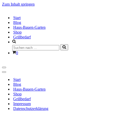
Zum Inhalt springen
Start
Blog
Haus-Bauen-Garten
Shop
Grillbedarf
Suchen
nach …
Warenkorb
0
Navigationsmenü
Navigationsmenü
Start
Blog
Haus-Bauen-Garten
Shop
Grillbedarf
Impressum
Datenschutzerklärung