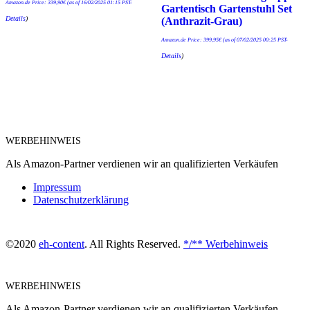
Amazon.de Price:
339,90
€
(as of 16/02/2025 01:15 PST-
Gartentisch Gartenstuhl Set
Details
)
(Anthrazit-Grau)
Amazon.de Price:
399,95
€
(as of 07/02/2025 00:25 PST-
Details
)
WERBEHINWEIS
Als Amazon-Partner verdienen wir an qualifizierten Verkäufen
Impressum
Datenschutzerklärung
©2020
eh-content
. All Rights Reserved.
*/** Werbehinweis
WERBEHINWEIS
Als Amazon-Partner verdienen wir an qualifizierten Verkäufen