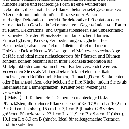
hübsche Farbe und rechteckige Form ist eine wunderbare
Dekoration, dieser natürliche Pflanzenbehälter setzt geschmackvoll
Akzente drinnen oder draußen, Terrasse oder Balkon.
Vielseitige Dekoration – perfekt für dekorative Präsentation oder
zum einfachen Geschenkt bekommen von Gegenständen von Raum
zu Raum. Dekorations- und Organisationsideen sind unbeschränkt –
einschenken Sie den Pflanzkasten mit künstlichen Blumen,
Einmachgläsern, Kerzen, Fernbedienungen, täglichen Post,
Bastelbedarf, saisonalen Dekor, Toilettenartikel und mehr
Holzkiste Dekor Ideen – Vielseitige und Mehrzweck-rechteckige
Gefäße sind ideal nicht nichtsdestotrotz für Pflanzen und Blumen,
sondern können bekannt als in Ihrer Hochzeitsdekoration als
Mittelpunkt oder zum Sammeln von Karten verwendet werden.
Verwenden Sie es als Vintage-Dekostück bei einer rustikalen
Hochzeit, zum Befüllen mit Blumen, Einmachgläsern, Sukkulenten
oder Blumensträußen, oder beleben Sie Ihre Küche, indem Sie es als
Innenhaus für Blumenpflanzen, Kräuter oder Weizengras
verwenden.
【 Maße 】 1 Teilbereich: 2 Teilbereich rechteckige Holz-
Pflanzkästen, die kleinere Pflanzkasten-Größe: 17,8 cm L x 10,2 cm
B x 8,9 cm H (oben), 15 cm L x 7,1 cm B (hinab). Größe des
größeren Pflanzkastens: 22,1 cm L x 11,9 cm B x 9,4 cm H (oben),
19,1 cm L x 8,9 cm B (hinab). Ideal für selbstgemachte Terrarien
und Sukkulenten