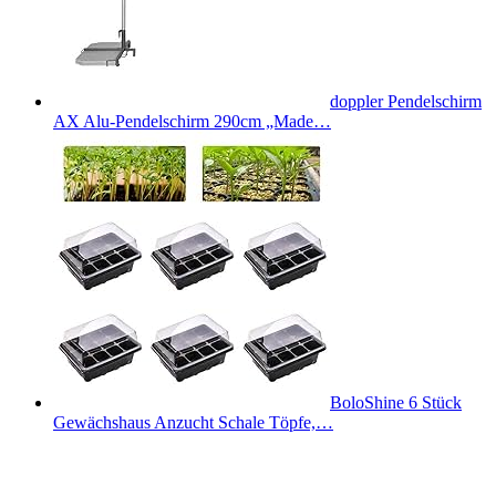
doppler Pendelschirm
AX Alu-Pendelschirm 290cm „Made…
BoloShine 6 Stück
Gewächshaus Anzucht Schale Töpfe,…