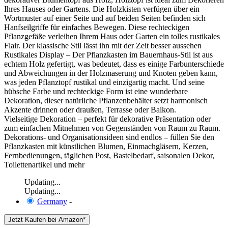
Ihres Hauses oder Gartens. Die Holzkisten verfügen über ein
Wortmuster auf einer Seite und auf beiden Seiten befinden sich
Hanfseilgriffe für einfaches Bewegen. Diese rechteckigen
Pflanzgefäße verleihen Ihrem Haus oder Garten ein tolles rustikales
Flair. Der klassische Stil lässt ihn mit der Zeit besser aussehen
Rustikales Display – Der Pflanzkasten im Bauernhaus-Stil ist aus
echtem Holz gefertigt, was bedeutet, dass es einige Farbunterschiede
und Abweichungen in der Holzmaserung und Knoten geben kann,
was jeden Pflanztopf rustikal und einzigartig macht. Und seine
hübsche Farbe und rechteckige Form ist eine wunderbare
Dekoration, dieser natürliche Pflanzenbehälter setzt harmonisch
Akzente drinnen oder draußen, Terrasse oder Balkon.
Vielseitige Dekoration – perfekt für dekorative Präsentation oder
zum einfachen Mitnehmen von Gegenständen von Raum zu Raum.
Dekorations- und Organisationsideen sind endlos – füllen Sie den
Pflanzkasten mit künstlichen Blumen, Einmachgläsern, Kerzen,
Fernbedienungen, täglichen Post, Bastelbedarf, saisonalen Dekor,
Toilettenartikel und mehr
Updating...
Updating...
Germany
-
Jetzt Kaufen bei Amazon*