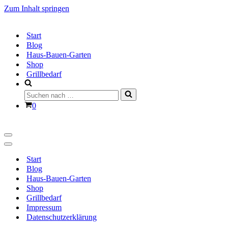
Zum Inhalt springen
Start
Blog
Haus-Bauen-Garten
Shop
Grillbedarf
Suchen
nach …
Warenkorb
0
Navigationsmenü
Navigationsmenü
Start
Blog
Haus-Bauen-Garten
Shop
Grillbedarf
Impressum
Datenschutzerklärung