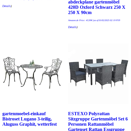
abdeckplane gartenmöbel
Details
)
420D Oxford Schwarz 250 X
250 X 90cm
Amazon.de Price:
43,99
€
(as of 01/02/2025 02:19 PST-
Details
)
gartenmoebel-einkauf
ESTEXO Polyrattan
Bistroset Lugano 3-teilig,
Sitzgruppe Gartenmöbel Set 6
Aluguss Graphit, wetterfest
Personen Rattanmöbel
Gartenset Rattan Essgruppe