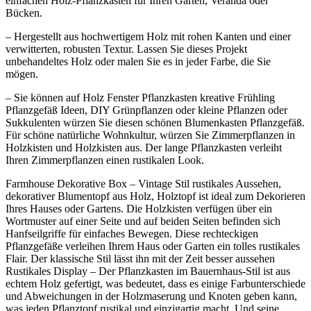
einfachen Holz-Pflanzkasten für Ihren Garten, Veranda oder
Bücken.
– Hergestellt aus hochwertigem Holz mit rohen Kanten und einer
verwitterten, robusten Textur. Lassen Sie dieses Projekt
unbehandeltes Holz oder malen Sie es in jeder Farbe, die Sie
mögen.
– Sie können auf Holz Fenster Pflanzkasten kreative Frühling
Pflanzgefäß Ideen, DIY Grünpflanzen oder kleine Pflanzen oder
Sukkulenten würzen Sie diesen schönen Blumenkasten Pflanzgefäß.
Für schöne natürliche Wohnkultur, würzen Sie Zimmerpflanzen in
Holzkisten und Holzkisten aus. Der lange Pflanzkasten verleiht
Ihren Zimmerpflanzen einen rustikalen Look.
Farmhouse Dekorative Box – Vintage Stil rustikales Aussehen,
dekorativer Blumentopf aus Holz, Holztopf ist ideal zum Dekorieren
Ihres Hauses oder Gartens. Die Holzkisten verfügen über ein
Wortmuster auf einer Seite und auf beiden Seiten befinden sich
Hanfseilgriffe für einfaches Bewegen. Diese rechteckigen
Pflanzgefäße verleihen Ihrem Haus oder Garten ein tolles rustikales
Flair. Der klassische Stil lässt ihn mit der Zeit besser aussehen
Rustikales Display – Der Pflanzkasten im Bauernhaus-Stil ist aus
echtem Holz gefertigt, was bedeutet, dass es einige Farbunterschiede
und Abweichungen in der Holzmaserung und Knoten geben kann,
was jeden Pflanztopf rustikal und einzigartig macht. Und seine