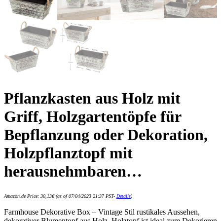
Pflanzkasten aus Holz mit
Griff, Holzgartentöpfe für
Bepflanzung oder Dekoration,
Holzpflanztopf mit
herausnehmbaren…
Amazon.de Price:
30,13
€
(as of 07/04/2023 21:37 PST-
Details
)
Farmhouse Dekorative Box – Vintage Stil rustikales Aussehen,
dekorativer Blumentopf aus Holz, Holztopf ist ideal zum Dekorieren