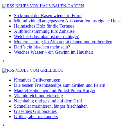
NEUES VON HAUS-BAUEN-GARTEN
So kommt der Rasen wieder in Form
Mit individuell angepassten Ausbaustufen ins eigene Haus
Heimisches Holz für die Terrasse
Aufbruchstimmung fürs Zuhause
Welcher Glasanbau ist der richtige?
Modernisierung im Altbau gut planen und vorbereiten
Darf’s ein bisschen mehr sein?
Weiches Wasser – ein Gewinn im Haushalt
*
NEUES VOM GRILLBLOG
Kreatives Grillvergnügen
Die besten Frischkäsedips zum Grillen und Feiern
Mandel-Hähnchen und Pulled-Puten-Burger
Vitaminreich und vielseitig
Nachhaltig und gesund auf dem Grill
Schneller marinieren, länger frischhalten
Gläsernes Grillparadies
Grillen, aber mal anders
*