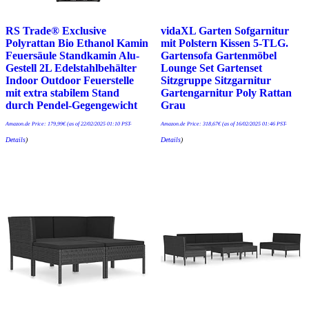
RS Trade® Exclusive
vidaXL Garten Sofgarnitur
Polyrattan Bio Ethanol Kamin
mit Polstern Kissen 5-TLG.
Feuersäule Standkamin Alu-
Gartensofa Gartenmöbel
Gestell 2L Edelstahlbehälter
Lounge Set Gartenset
Indoor Outdoor Feuerstelle
Sitzgruppe Sitzgarnitur
mit extra stabilem Stand
Gartengarnitur Poly Rattan
durch Pendel-Gegengewicht
Grau
Amazon.de Price:
179,99
€
(as of 22/02/2025 01:10 PST-
Amazon.de Price:
318,67
€
(as of 16/02/2025 01:46 PST-
Details
)
Details
)