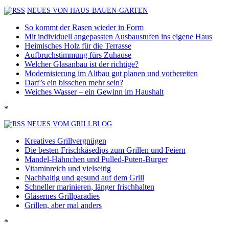
NEUES VON HAUS-BAUEN-GARTEN
So kommt der Rasen wieder in Form
Mit individuell angepassten Ausbaustufen ins eigene Haus
Heimisches Holz für die Terrasse
Aufbruchstimmung fürs Zuhause
Welcher Glasanbau ist der richtige?
Modernisierung im Altbau gut planen und vorbereiten
Darf’s ein bisschen mehr sein?
Weiches Wasser – ein Gewinn im Haushalt
*
NEUES VOM GRILLBLOG
Kreatives Grillvergnügen
Die besten Frischkäsedips zum Grillen und Feiern
Mandel-Hähnchen und Pulled-Puten-Burger
Vitaminreich und vielseitig
Nachhaltig und gesund auf dem Grill
Schneller marinieren, länger frischhalten
Gläsernes Grillparadies
Grillen, aber mal anders
*