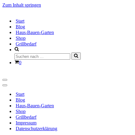
Zum Inhalt springen
Start
Blog
Haus-Bauen-Garten
Shop
Grillbedarf
Suchen
nach …
Warenkorb
0
Navigationsmenü
Navigationsmenü
Start
Blog
Haus-Bauen-Garten
Shop
Grillbedarf
Impressum
Datenschutzerklärung