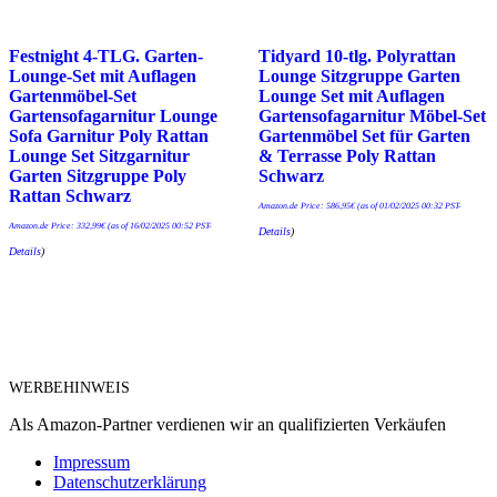
Festnight 4-TLG. Garten-
Tidyard 10-tlg. Polyrattan
Lounge-Set mit Auflagen
Lounge Sitzgruppe Garten
Gartenmöbel-Set
Lounge Set mit Auflagen
Gartensofagarnitur Lounge
Gartensofagarnitur Möbel-Set
Sofa Garnitur Poly Rattan
Gartenmöbel Set für Garten
Lounge Set Sitzgarnitur
& Terrasse Poly Rattan
Garten Sitzgruppe Poly
Schwarz
Rattan Schwarz
Amazon.de Price:
586,95
€
(as of 01/02/2025 00:32 PST-
Amazon.de Price:
332,99
€
(as of 16/02/2025 00:52 PST-
Details
)
Details
)
WERBEHINWEIS
Als Amazon-Partner verdienen wir an qualifizierten Verkäufen
Impressum
Datenschutzerklärung