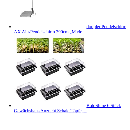
doppler Pendelschirm
AX Alu-Pendelschirm 290cm „Made…
BoloShine 6 Stück
Gewächshaus Anzucht Schale Töpfe,…