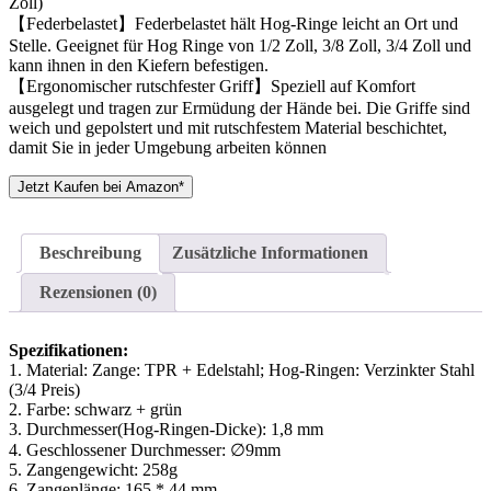
Zoll)
【Federbelastet】Federbelastet hält Hog-Ringe leicht an Ort und
Stelle. Geeignet für Hog Ringe von 1/2 Zoll, 3/8 Zoll, 3/4 Zoll und
kann ihnen in den Kiefern befestigen.
【Ergonomischer rutschfester Griff】Speziell auf Komfort
ausgelegt und tragen zur Ermüdung der Hände bei. Die Griffe sind
weich und gepolstert und mit rutschfestem Material beschichtet,
damit Sie in jeder Umgebung arbeiten können
Jetzt Kaufen bei Amazon*
Beschreibung
Zusätzliche Informationen
Rezensionen (0)
Spezifikationen:
1. Material: Zange: TPR + Edelstahl; Hog-Ringen: Verzinkter Stahl
(3/4 Preis)
2. Farbe: schwarz + grün
3. Durchmesser(Hog-Ringen-Dicke): 1,8 mm
4. Geschlossener Durchmesser: ∅9mm
5. Zangengewicht: 258g
6. Zangenlänge: 165 * 44 mm