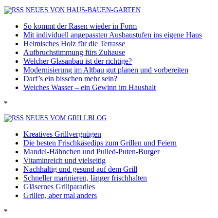
NEUES VON HAUS-BAUEN-GARTEN
So kommt der Rasen wieder in Form
Mit individuell angepassten Ausbaustufen ins eigene Haus
Heimisches Holz für die Terrasse
Aufbruchstimmung fürs Zuhause
Welcher Glasanbau ist der richtige?
Modernisierung im Altbau gut planen und vorbereiten
Darf’s ein bisschen mehr sein?
Weiches Wasser – ein Gewinn im Haushalt
*
NEUES VOM GRILLBLOG
Kreatives Grillvergnügen
Die besten Frischkäsedips zum Grillen und Feiern
Mandel-Hähnchen und Pulled-Puten-Burger
Vitaminreich und vielseitig
Nachhaltig und gesund auf dem Grill
Schneller marinieren, länger frischhalten
Gläsernes Grillparadies
Grillen, aber mal anders
*