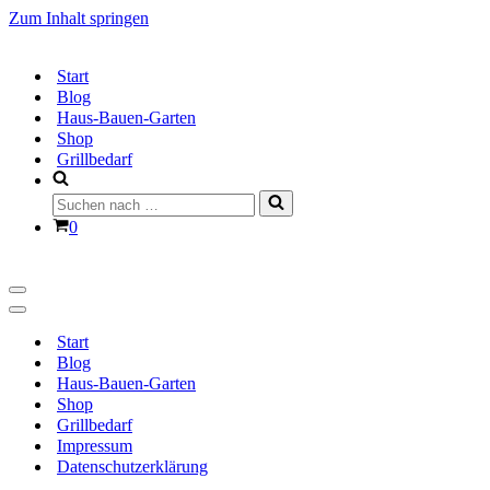
Zum Inhalt springen
Start
Blog
Haus-Bauen-Garten
Shop
Grillbedarf
Suchen
nach …
Warenkorb
0
Navigationsmenü
Navigationsmenü
Start
Blog
Haus-Bauen-Garten
Shop
Grillbedarf
Impressum
Datenschutzerklärung