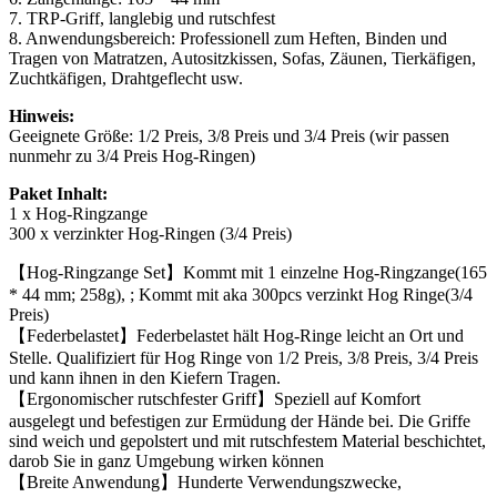
7. TRP-Griff, langlebig und rutschfest
8. Anwendungsbereich: Professionell zum Heften, Binden und
Tragen von Matratzen, Autositzkissen, Sofas, Zäunen, Tierkäfigen,
Zuchtkäfigen, Drahtgeflecht usw.
Hinweis:
Geeignete Größe: 1/2 Preis, 3/8 Preis und 3/4 Preis (wir passen
nunmehr zu 3/4 Preis Hog-Ringen)
Paket Inhalt:
1 x Hog-Ringzange
300 x verzinkter Hog-Ringen (3/4 Preis)
【Hog-Ringzange Set】Kommt mit 1 einzelne Hog-Ringzange(165
* 44 mm; 258g), ; Kommt mit aka 300pcs verzinkt Hog Ringe(3/4
Preis)
【Federbelastet】Federbelastet hält Hog-Ringe leicht an Ort und
Stelle. Qualifiziert für Hog Ringe von 1/2 Preis, 3/8 Preis, 3/4 Preis
und kann ihnen in den Kiefern Tragen.
【Ergonomischer rutschfester Griff】Speziell auf Komfort
ausgelegt und befestigen zur Ermüdung der Hände bei. Die Griffe
sind weich und gepolstert und mit rutschfestem Material beschichtet,
darob Sie in ganz Umgebung wirken können
【Breite Anwendung】Hunderte Verwendungszwecke,