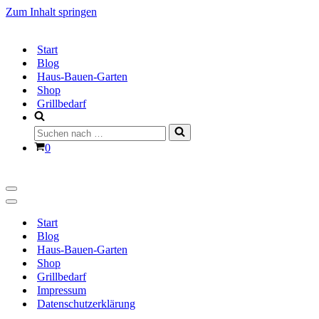
Zum Inhalt springen
Start
Blog
Haus-Bauen-Garten
Shop
Grillbedarf
Suchen
nach …
Warenkorb
0
Navigationsmenü
Navigationsmenü
Start
Blog
Haus-Bauen-Garten
Shop
Grillbedarf
Impressum
Datenschutzerklärung