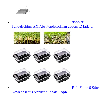
doppler
Pendelschirm AX Alu-Pendelschirm 290cm „Made…
BoloShine 6 Stück
Gewächshaus Anzucht Schale Töpfe,…