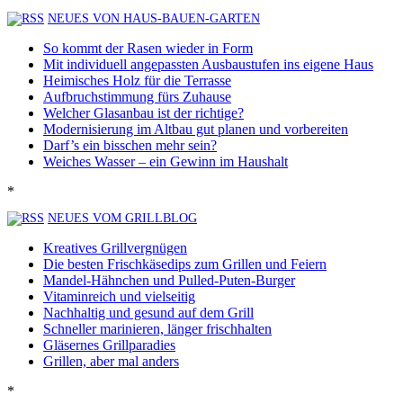
NEUES VON HAUS-BAUEN-GARTEN
So kommt der Rasen wieder in Form
Mit individuell angepassten Ausbaustufen ins eigene Haus
Heimisches Holz für die Terrasse
Aufbruchstimmung fürs Zuhause
Welcher Glasanbau ist der richtige?
Modernisierung im Altbau gut planen und vorbereiten
Darf’s ein bisschen mehr sein?
Weiches Wasser – ein Gewinn im Haushalt
*
NEUES VOM GRILLBLOG
Kreatives Grillvergnügen
Die besten Frischkäsedips zum Grillen und Feiern
Mandel-Hähnchen und Pulled-Puten-Burger
Vitaminreich und vielseitig
Nachhaltig und gesund auf dem Grill
Schneller marinieren, länger frischhalten
Gläsernes Grillparadies
Grillen, aber mal anders
*