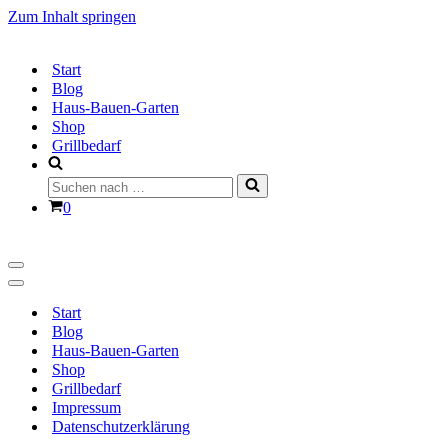
Zum Inhalt springen
Start
Blog
Haus-Bauen-Garten
Shop
Grillbedarf
Suchen
nach …
Warenkorb
0
Navigationsmenü
Navigationsmenü
Start
Blog
Haus-Bauen-Garten
Shop
Grillbedarf
Impressum
Datenschutzerklärung