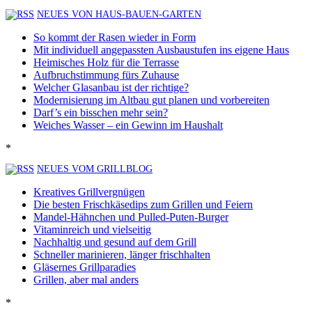
NEUES VON HAUS-BAUEN-GARTEN
So kommt der Rasen wieder in Form
Mit individuell angepassten Ausbaustufen ins eigene Haus
Heimisches Holz für die Terrasse
Aufbruchstimmung fürs Zuhause
Welcher Glasanbau ist der richtige?
Modernisierung im Altbau gut planen und vorbereiten
Darf’s ein bisschen mehr sein?
Weiches Wasser – ein Gewinn im Haushalt
*
NEUES VOM GRILLBLOG
Kreatives Grillvergnügen
Die besten Frischkäsedips zum Grillen und Feiern
Mandel-Hähnchen und Pulled-Puten-Burger
Vitaminreich und vielseitig
Nachhaltig und gesund auf dem Grill
Schneller marinieren, länger frischhalten
Gläsernes Grillparadies
Grillen, aber mal anders
*