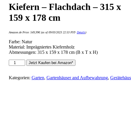
Kiefern – Flachdach – 315 x
159 x 178 cm
Amazon.de Price:
549,99
€
(as of 09/03/2023 22:53 PST-
Details
)
Farbe: Natur
Material: Imprägniertes Kiefernholz
Abmessungen: 315 x 159 x 178 cm (B x T x H)
Tidyard
Jetzt Kaufen bei Amazon*
Gartenhaus
aus
Holz
Kategorien:
Garten
,
Gartenhäuser and Aufbewahrung
,
Gerätehäus
für
den
Außenbereich
-
Kiefern
-
Flachdach
-
315
x