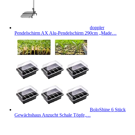
doppler
Pendelschirm AX Alu-Pendelschirm 290cm „Made…
BoloShine 6 Stück
Gewächshaus Anzucht Schale Töpfe,…