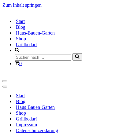
Zum Inhalt springen
Start
Blog
Haus-Bauen-Garten
Shop
Grillbedarf
Suchen
nach …
Warenkorb
0
Navigationsmenü
Navigationsmenü
Start
Blog
Haus-Bauen-Garten
Shop
Grillbedarf
Impressum
Datenschutzerklärung