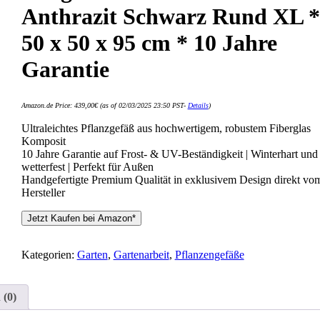
Anthrazit Schwarz Rund XL *
50 x 50 x 95 cm * 10 Jahre
Garantie
Amazon.de Price:
439,00
€
(as of 02/03/2025 23:50 PST-
Details
)
Ultraleichtes Pflanzgefäß aus hochwertigem, robustem Fiberglas
Komposit
10 Jahre Garantie auf Frost- & UV-Beständigkeit | Winterhart und
wetterfest | Perfekt für Außen
Handgefertigte Premium Qualität in exklusivem Design direkt vo
Hersteller
Jetzt Kaufen bei Amazon*
Kategorien:
Garten
,
Gartenarbeit
,
Pflanzengefäße
 (0)