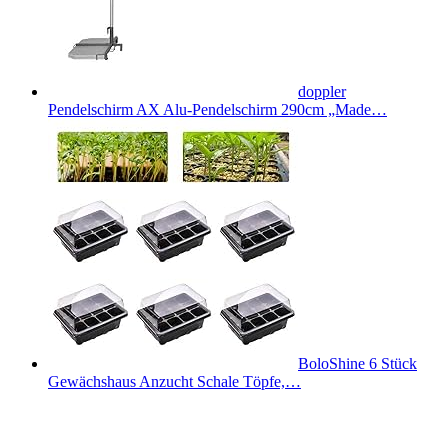
doppler
Pendelschirm AX Alu-Pendelschirm 290cm „Made…
BoloShine 6 Stück
Gewächshaus Anzucht Schale Töpfe,…