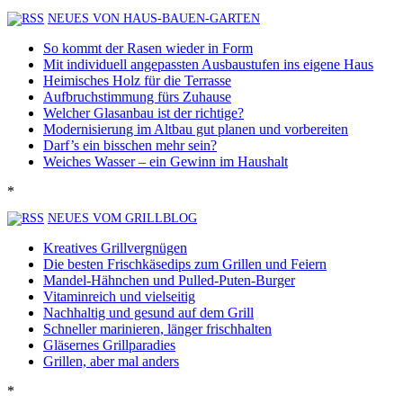
NEUES VON HAUS-BAUEN-GARTEN
So kommt der Rasen wieder in Form
Mit individuell angepassten Ausbaustufen ins eigene Haus
Heimisches Holz für die Terrasse
Aufbruchstimmung fürs Zuhause
Welcher Glasanbau ist der richtige?
Modernisierung im Altbau gut planen und vorbereiten
Darf’s ein bisschen mehr sein?
Weiches Wasser – ein Gewinn im Haushalt
*
NEUES VOM GRILLBLOG
Kreatives Grillvergnügen
Die besten Frischkäsedips zum Grillen und Feiern
Mandel-Hähnchen und Pulled-Puten-Burger
Vitaminreich und vielseitig
Nachhaltig und gesund auf dem Grill
Schneller marinieren, länger frischhalten
Gläsernes Grillparadies
Grillen, aber mal anders
*