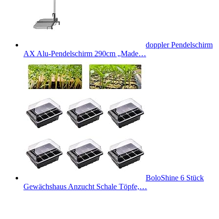
doppler Pendelschirm
AX Alu-Pendelschirm 290cm „Made…
BoloShine 6 Stück
Gewächshaus Anzucht Schale Töpfe,…