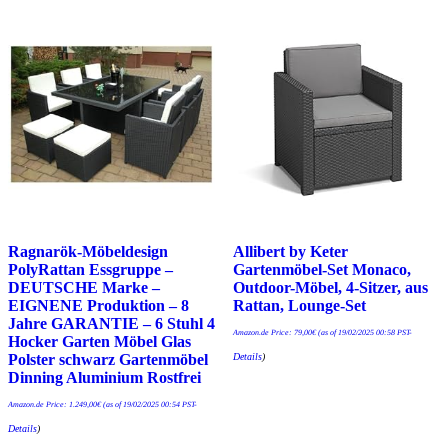
Ragnarök-Möbeldesign
Allibert by Keter
PolyRattan Essgruppe –
Gartenmöbel-Set Monaco,
DEUTSCHE Marke –
Outdoor-Möbel, 4-Sitzer, aus
EIGNENE Produktion – 8
Rattan, Lounge-Set
Jahre GARANTIE – 6 Stuhl 4
Amazon.de Price:
79,00
€
(as of 19/02/2025 00:58 PST-
Hocker Garten Möbel Glas
Details
)
Polster schwarz Gartenmöbel
Dinning Aluminium Rostfrei
Amazon.de Price:
1.249,00
€
(as of 19/02/2025 00:54 PST-
Details
)