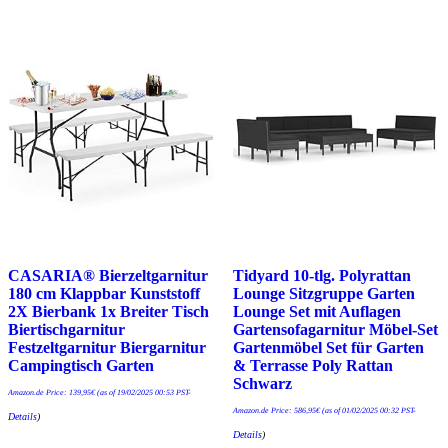
CASARIA® Bierzeltgarnitur
Tidyard 10-tlg. Polyrattan
180 cm Klappbar Kunststoff
Lounge Sitzgruppe Garten
2X Bierbank 1x Breiter Tisch
Lounge Set mit Auflagen
Biertischgarnitur
Gartensofagarnitur Möbel-Set
Festzeltgarnitur Biergarnitur
Gartenmöbel Set für Garten
Campingtisch Garten
& Terrasse Poly Rattan
Schwarz
Amazon.de Price:
139,95
€
(as of 19/02/2025 00:53 PST-
Amazon.de Price:
586,95
€
(as of 01/02/2025 00:32 PST-
Details
)
Details
)