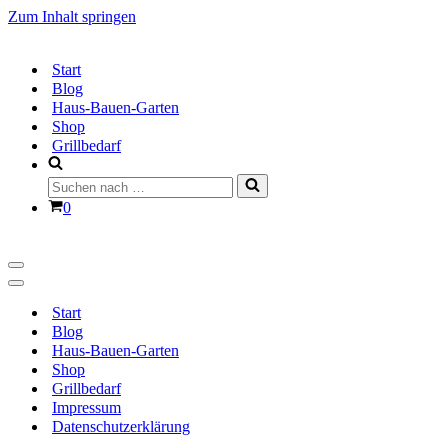
Zum Inhalt springen
Start
Blog
Haus-Bauen-Garten
Shop
Grillbedarf
Suchen
nach …
Warenkorb
0
Navigationsmenü
Navigationsmenü
Start
Blog
Haus-Bauen-Garten
Shop
Grillbedarf
Impressum
Datenschutzerklärung