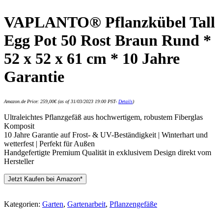
VAPLANTO® Pflanzkübel Tall
Egg Pot 50 Rost Braun Rund *
52 x 52 x 61 cm * 10 Jahre
Garantie
Amazon.de Price:
259,00
€
(as of 31/03/2023 19:00 PST-
Details
)
Ultraleichtes Pflanzgefäß aus hochwertigem, robustem Fiberglas
Komposit
10 Jahre Garantie auf Frost- & UV-Beständigkeit | Winterhart und
wetterfest | Perfekt für Außen
Handgefertigte Premium Qualität in exklusivem Design direkt vom
Hersteller
Jetzt Kaufen bei Amazon*
Kategorien:
Garten
,
Gartenarbeit
,
Pflanzengefäße