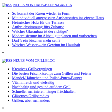
NEUES VON HAUS-BAUEN-GARTEN
So kommt der Rasen wieder in Form
Mit individuell angepassten Ausbaustufen ins eigene Haus
Heimisches Holz für die Terrasse
Aufbruchstimmung fürs Zuhause
Welcher Glasanbau ist der richtige?
Modernisierung im Altbau gut planen und vorbereiten
Darf’s ein bisschen mehr sein?
Weiches Wasser – ein Gewinn im Haushalt
*
NEUES VOM GRILLBLOG
Kreatives Grillvergnügen
Die besten Frischkäsedips zum Grillen und Feiern
Mandel-Hähnchen und Pulled-Puten-Burger
Vitaminreich und vielseitig
Nachhaltig und gesund auf dem Grill
Schneller marinieren, länger frischhalten
Gläsernes Grillparadies
Grillen, aber mal anders
*